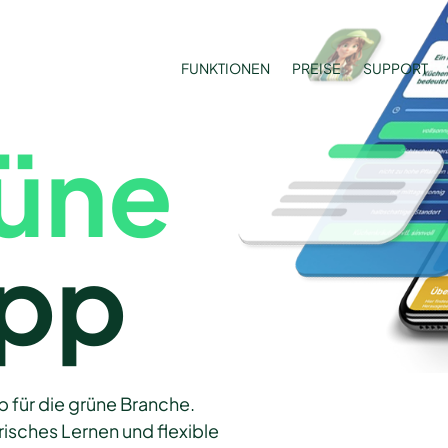
FUNKTIONEN
PREISE
SUPPORT
üne
App
p für die grüne Branche.
risches Lernen und flexible