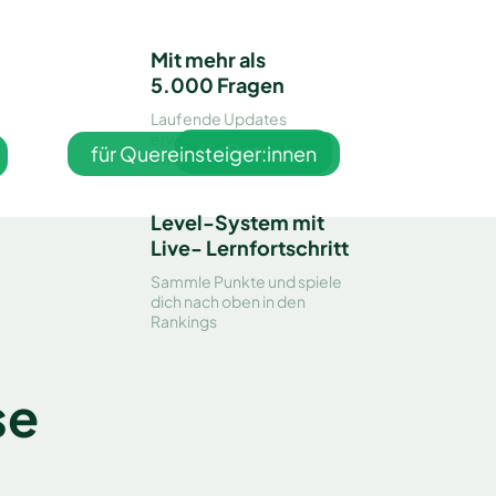
Mit mehr als
5.000 Fragen
Laufende Updates
erweitern unsere
für Betriebe
für Quereinsteiger:innen
Datenbank
Level-System mit
Live- Lernfortschritt
Sammle Punkte und spiele
dich nach oben in den
Rankings
se