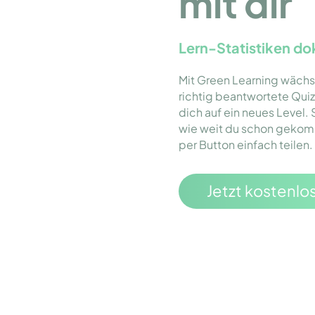
mit dir
Lern-Statistiken do
Mit Green Learning wächs
richtig beantwortete Quiz
dich auf ein neues Level. S
wie weit du schon gekomm
per Button einfach teilen.
Jetzt kostenlo