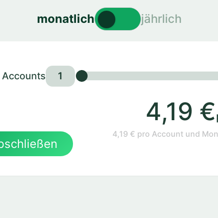
monatlich
jährlich
r Accounts
1
4,19 €
4,19 €
pro Account und Mona
bschließen