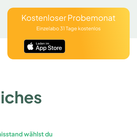
Kostenloser Probemonat
Einzelabo 31 Tage kostenlos
liches
isstand wählst du