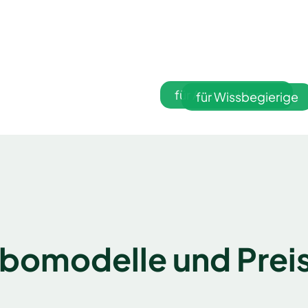
für Auszubildende
für Wissbegierige
bomodelle und Prei