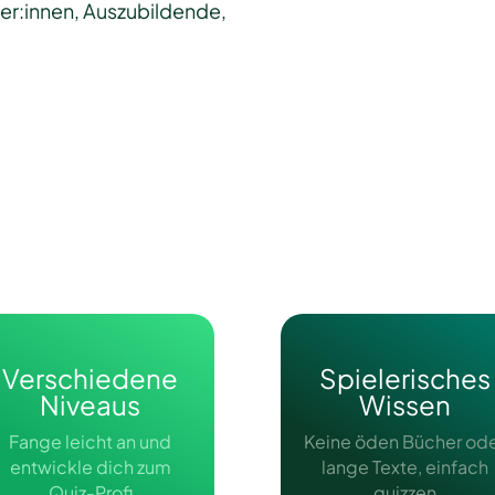
ker:innen, Auszubildende,
Verschiedene
Spielerisches
Niveaus
Wissen
Fange leicht an und
Keine öden Bücher od
entwickle dich zum
lange Texte, einfach
Quiz-Profi
quizzen