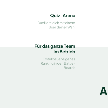
Quiz-Arena
Duelliere dich mit einem
User deiner Wahl
Für das ganze Team
im Betrieb
Erstellt euer eigenes
Ranking in den Battle-
Boards
A